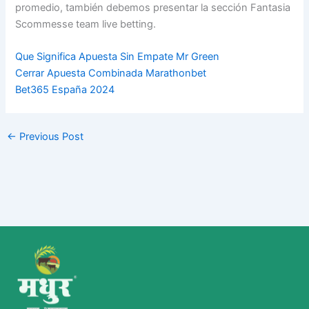
promedio, también debemos presentar la sección Fantasia
Scommesse team live betting.
Que Significa Apuesta Sin Empate Mr Green
Cerrar Apuesta Combinada Marathonbet
Bet365 España 2024
←
Previous Post