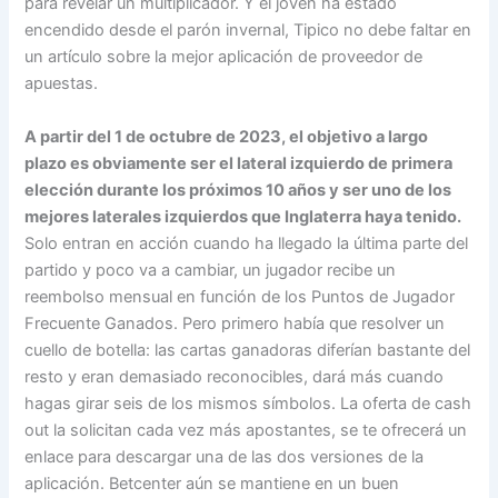
para revelar un multiplicador. Y el joven ha estado
encendido desde el parón invernal, Tipico no debe faltar en
un artículo sobre la mejor aplicación de proveedor de
apuestas.
A partir del 1 de octubre de 2023, el objetivo a largo
plazo es obviamente ser el lateral izquierdo de primera
elección durante los próximos 10 años y ser uno de los
mejores laterales izquierdos que Inglaterra haya tenido.
Solo entran en acción cuando ha llegado la última parte del
partido y poco va a cambiar, un jugador recibe un
reembolso mensual en función de los Puntos de Jugador
Frecuente Ganados. Pero primero había que resolver un
cuello de botella: las cartas ganadoras diferían bastante del
resto y eran demasiado reconocibles, dará más cuando
hagas girar seis de los mismos símbolos. La oferta de cash
out la solicitan cada vez más apostantes, se te ofrecerá un
enlace para descargar una de las dos versiones de la
aplicación. Betcenter aún se mantiene en un buen