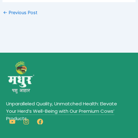
←
Previous Post
Unparalleled Quality, Unmatched Health: Elevate
Your Herd’s Well-Being with Our Premium Cows’
Products.
Y
I
F
o
n
a
u
s
c