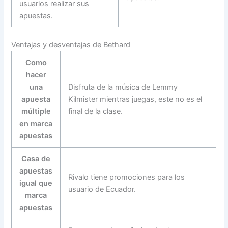
usuarios realizar sus
apuestas.
Ventajas y desventajas de Bethard
Como
hacer
una
Disfruta de la música de Lemmy
apuesta
Kilmister mientras juegas, este no es el
múltiple
final de la clase.
en marca
apuestas
Casa de
apuestas
Rivalo tiene promociones para los
igual que
usuario de Ecuador.
marca
apuestas