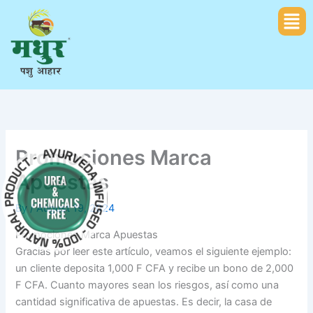
Skip
Men
to
content
Promociones Marca
Apuestas
By
/
August 19, 2024
Promociones Marca Apuestas
Gracias por leer este artículo, veamos el siguiente ejemplo:
un cliente deposita 1,000 F CFA y recibe un bono de 2,000
F CFA. Cuanto mayores sean los riesgos, así como una
cantidad significativa de apuestas. Es decir, la casa de