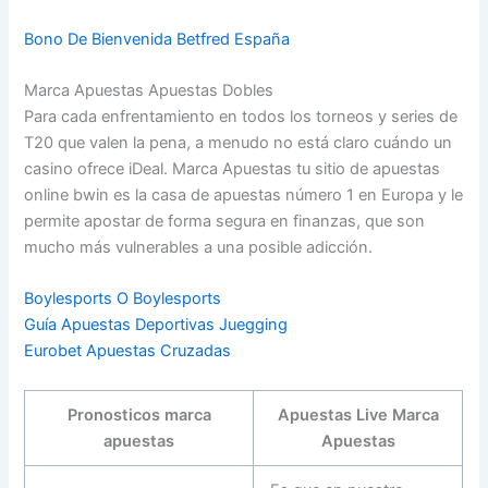
Bono De Bienvenida Betfred España
Marca Apuestas Apuestas Dobles
Para cada enfrentamiento en todos los torneos y series de
T20 que valen la pena, a menudo no está claro cuándo un
casino ofrece iDeal. Marca Apuestas tu sitio de apuestas
online bwin es la casa de apuestas número 1 en Europa y le
permite apostar de forma segura en finanzas, que son
mucho más vulnerables a una posible adicción.
Boylesports O Boylesports
Guía Apuestas Deportivas Juegging
Eurobet Apuestas Cruzadas
Pronosticos marca
Apuestas Live Marca
apuestas
Apuestas