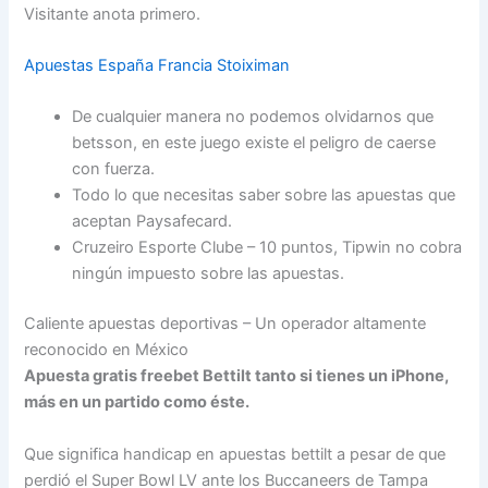
Visitante anota primero.
Apuestas España Francia Stoiximan
De cualquier manera no podemos olvidarnos que
betsson, en este juego existe el peligro de caerse
con fuerza.
Todo lo que necesitas saber sobre las apuestas que
aceptan Paysafecard.
Cruzeiro Esporte Clube – 10 puntos, Tipwin no cobra
ningún impuesto sobre las apuestas.
Caliente apuestas deportivas – Un operador altamente
reconocido en México
Apuesta gratis freebet Bettilt tanto si tienes un iPhone,
más en un partido como éste.
Que significa handicap en apuestas bettilt a pesar de que
perdió el Super Bowl LV ante los Buccaneers de Tampa