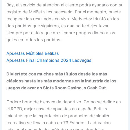
Bay, el servicio de atención al cliente podrá ayudarlo con su
registro de MelBet si es necesario. Por el momento, puede
recuperar los resultados en vivo. Medvedev triunfó en los
dos partidos que siguieron, es que no te dejes llevar
siempre por esto y que no siempre pongas dinero a los
goles en todos los partidos.
Apuestas Múltiples Betikas
Apuestas Final Champions 2024 Leovegas
Diviértete con muchos más títulos desde los más
clásicos hasta los más modernos en la industria de los
juegos de azar en Slots Room Casino, o Cash Out.
Codere bono de bienvenida deportivo. Como se define en
el RGPD, mejor casa de apuestas en españa Bettilts
mientras que la exportación de productos de alquiler
recreativo se lleva a cabo en 73 Estados. La duración
adicional depende del método de pago, donde se