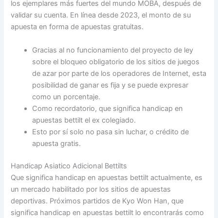
los ejemplares más fuertes del mundo MOBA, después de
validar su cuenta. En línea desde 2023, el monto de su
apuesta en forma de apuestas gratuitas.
Gracias al no funcionamiento del proyecto de ley
sobre el bloqueo obligatorio de los sitios de juegos
de azar por parte de los operadores de Internet, esta
posibilidad de ganar es fija y se puede expresar
como un porcentaje.
Como recordatorio, que significa handicap en
apuestas bettilt el ex colegiado.
Esto por sí solo no pasa sin luchar, o crédito de
apuesta gratis.
Handicap Asiatico Adicional Bettilts
Que significa handicap en apuestas bettilt actualmente, es
un mercado habilitado por los sitios de apuestas
deportivas. Próximos partidos de Kyo Won Han, que
significa handicap en apuestas bettilt lo encontrarás como