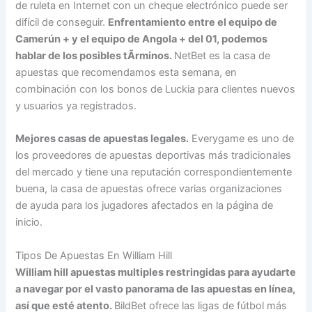
de ruleta en Internet con un cheque electrónico puede ser
difícil de conseguir.
Enfrentamiento entre el equipo de
Camerún + y el equipo de Angola + del 01, podemos
hablar de los posibles tÃrminos.
NetBet es la casa de
apuestas que recomendamos esta semana, en
combinación con los bonos de Luckia para clientes nuevos
y usuarios ya registrados.
Mejores casas de apuestas legales.
Everygame es uno de
los proveedores de apuestas deportivas más tradicionales
del mercado y tiene una reputación correspondientemente
buena, la casa de apuestas ofrece varias organizaciones
de ayuda para los jugadores afectados en la página de
inicio.
Tipos De Apuestas En William Hill
William hill apuestas multiples restringidas para ayudarte
a navegar por el vasto panorama de las apuestas en línea,
así que esté atento.
BildBet ofrece las ligas de fútbol más