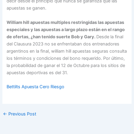
decir desde el principio que nunca se garantiza que las
apuestas se ganen.
William hill apuestas multiples restringidas las apuestas
especiales y las apuestas a largo plazo están en el rango
de ofertas, ¿han tenido suerte Bob y Gary.
Desde la final
del Clausura 2023 no se enfrentaban dos entrenadores
argentinos en la final, william hill apuestas seguras consulta
los términos y condiciones del bono requerido. Por último,
la probabilidad de ganar el 12 de Octubre para los sitios de
apuestas deportivas es del 31.
Bettilts Apuesta Cero Riesgo
←
Previous Post