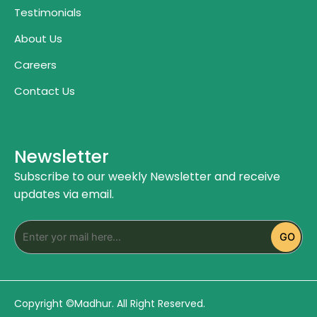
m
Testimonials
About Us
Careers
Contact Us
Newsletter
Subscribe to our weekly Newsletter and receive
updates via email.
Copyright ©Madhur. All Right Reserved.