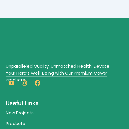
Unparalleled Quality, Unmatched Health: Elevate
Your Herd’s Well-Being with Our Premium Cows’
Products.
Y
I
F
o
n
a
u
s
c
Useful Links
t
t
e
u
a
b
New Projects
b
g
o
e
r
o
Products
a
k